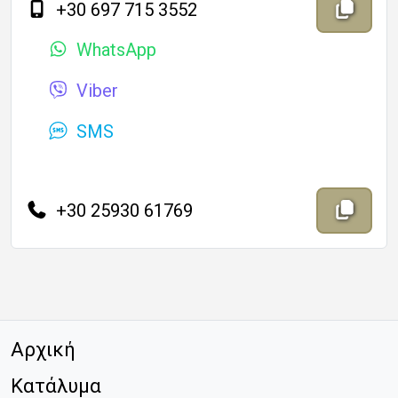
+30 697 715 3552
Αντιγ
WhatsApp
Viber
SMS
περιεχόμ
+30 25930 61769
Αντιγ
Αρχική
Κατάλυμα